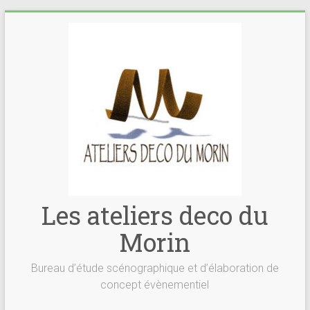
Skip
to
content
Les ateliers deco du
Morin
Bureau d’étude scénographique et d’élaboration de
concept évènementiel