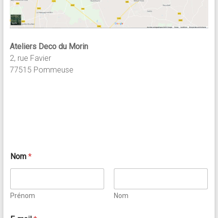
Ateliers Deco du Morin
2, rue Favier
77515 Pommeuse
E
Nom
*
-
m
a
i
l
Prénom
Nom
*
*