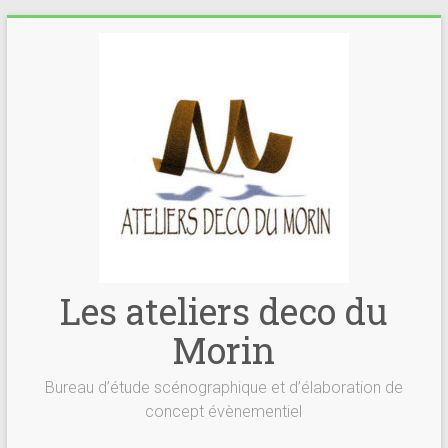
Skip
to
content
Les ateliers deco du
Morin
Bureau d’étude scénographique et d’élaboration de
concept évènementiel